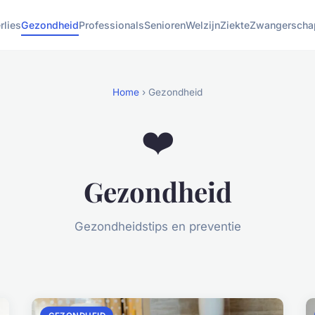
rlies
Gezondheid
Professionals
Senioren
Welzijn
Ziekte
Zwangerscha
Home
› Gezondheid
❤️
Gezondheid
Gezondheidstips en preventie