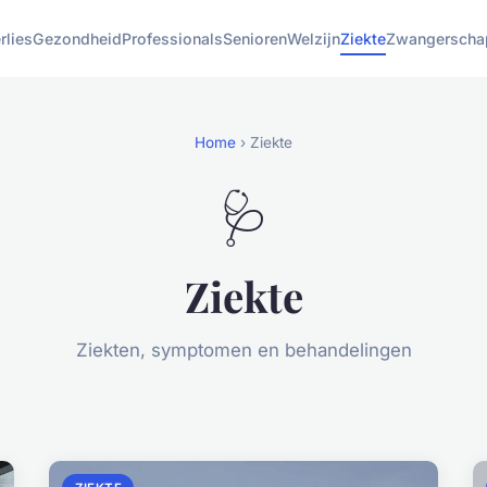
rlies
Gezondheid
Professionals
Senioren
Welzijn
Ziekte
Zwangerscha
Home
› Ziekte
🩺
Ziekte
Ziekten, symptomen en behandelingen