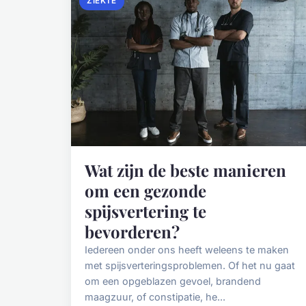
ZIEKTE
Wat zijn de beste manieren
om een gezonde
spijsvertering te
bevorderen?
Iedereen onder ons heeft weleens te maken
met spijsverteringsproblemen. Of het nu gaat
om een opgeblazen gevoel, brandend
maagzuur, of constipatie, he...