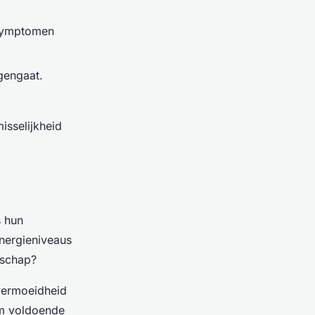
 symptomen
gengaat.
isselijkheid
 hun
energieniveaus
rschap?
vermoeidheid
om voldoende