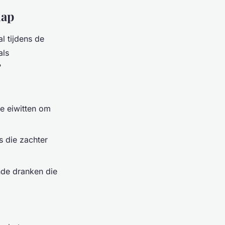
hap
l tijdens de
als
?
re eiwitten om
s die zachter
nde dranken die