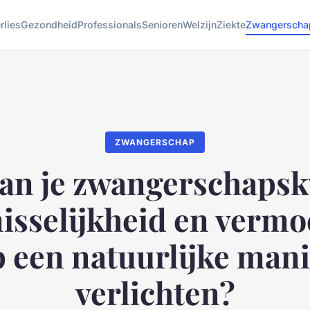
rlies
Gezondheid
Professionals
Senioren
Welzijn
Ziekte
Zwangerscha
ZWANGERSCHAP
an je zwangerschaps
isselijkheid en verm
 een natuurlijke man
verlichten?