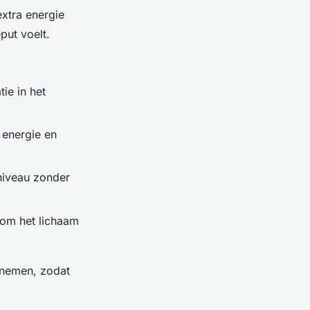
extra energie
put voelt.
ie in het
 energie en
niveau zonder
n om het lichaam
 nemen, zodat