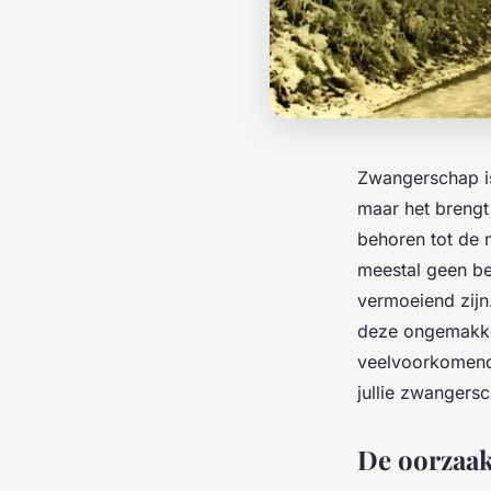
Zwangerschap is
maar het brengt
behoren tot de
meestal geen b
vermoeiend zijn.
deze ongemakken 
veelvoorkomende
jullie zwangers
De oorzaak