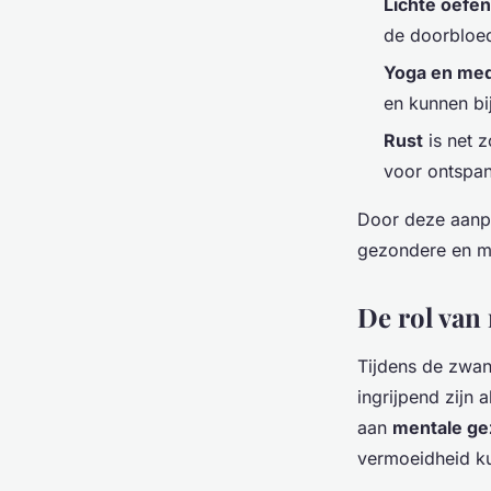
Lichte oefe
de doorbloed
Yoga en med
en kunnen bi
Rust
is net z
voor ontspan
Door deze aanpas
gezondere en m
De rol van
Tijdens de zwa
ingrijpend zijn 
aan
mentale ge
vermoeidheid k