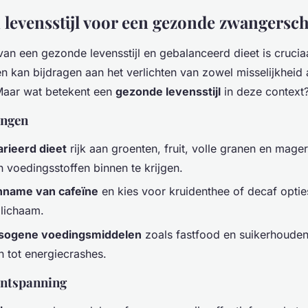
 levensstijl voor een gezonde zwangersc
an een gezonde levensstijl en gebalanceerd dieet is cruciaa
 kan bijdragen aan het verlichten van zowel misselijkheid 
Maar wat betekent een
gezonde levensstijl
in deze context
ingen
rieerd dieet
rijk aan groenten, fruit, volle granen en mage
n voedingsstoffen binnen te krijgen.
nname van cafeïne
en kies voor kruidenthee of decaf optie
 lichaam.
esogene voedingsmiddelen
zoals fastfood en suikerhoude
n tot energiecrashes.
ontspanning