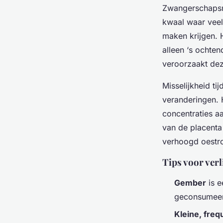
Zwangerschapsmi
kwaal waar veel
maken krijgen. 
alleen ‘s ochte
veroorzaakt dez
Misselijkheid t
veranderingen.
concentraties a
van de placenta
verhoogd oestro
Tips voor verl
Gember
is e
geconsumeerd
Kleine, freq