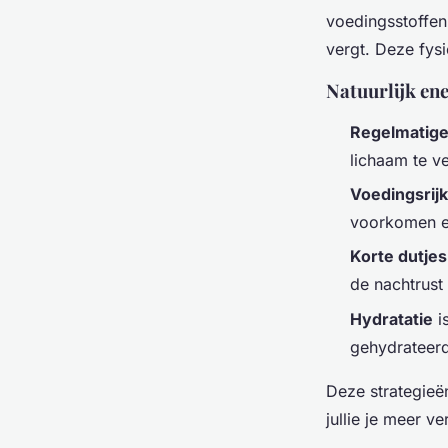
voedingsstoffen
vergt. Deze fys
Natuurlijk ene
Regelmatige
lichaam te v
Voedingsrij
voorkomen e
Korte dutjes
de nachtrust 
Hydratatie
i
gehydrateerd
Deze strategieë
jullie je meer ve