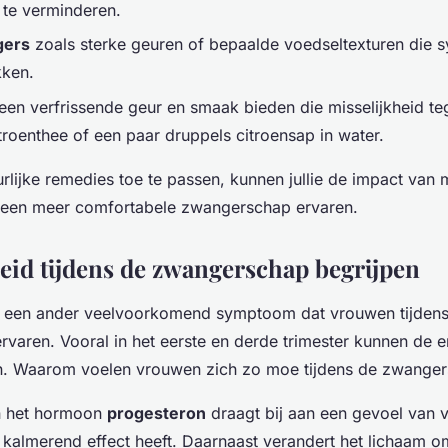
d te verminderen.
gers
zoals sterke geuren of bepaalde voedseltexturen die
kken.
een verfrissende geur en smaak bieden die misselijkheid te
roenthee of een paar druppels citroensap in water.
lijke remedies toe te passen, kunnen jullie de impact van m
 een meer comfortabele zwangerschap ervaren.
id tijdens de zwangerschap begrijpen
s een ander veelvoorkomend symptoom dat vrouwen tijdens
varen. Vooral in het eerste en derde trimester kunnen de 
en. Waarom voelen vrouwen zich zo moe tijdens de zwange
n het hormoon
progesteron
draagt bij aan een gevoel van 
 kalmerend effect heeft. Daarnaast verandert het lichaam 