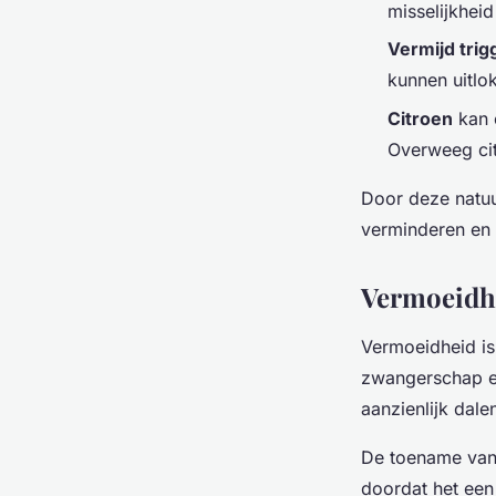
misselijkhei
Vermijd trig
kunnen uitlo
Citroen
kan 
Overweeg cit
Door deze natuur
verminderen en
Vermoeidhe
Vermoeidheid i
zwangerschap er
aanzienlijk dal
De toename va
doordat het een