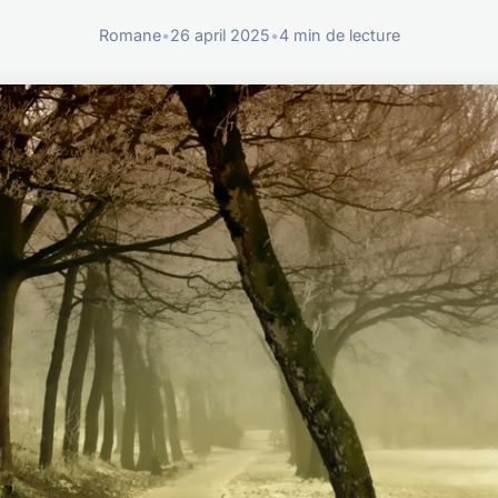
Romane
•
26 april 2025
•
4 min de lecture