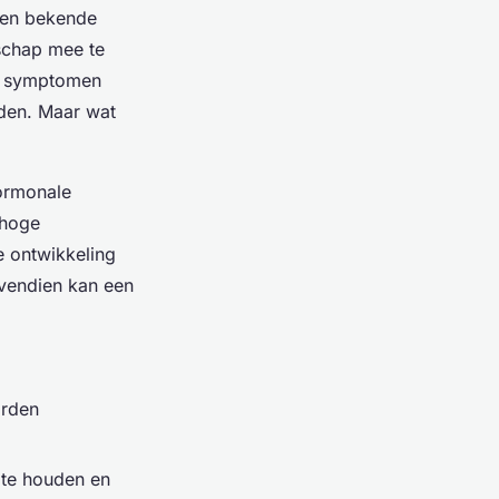
een bekende
schap mee te
ze symptomen
den. Maar wat
ormonale
 hoge
e ontwikkeling
ovendien kan een
orden
te houden en