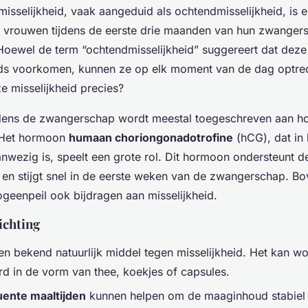
sselijkheid, vaak aangeduid als ochtendmisselijkheid, is 
 vrouwen tijdens de eerste drie maanden van hun zwanger
Hoewel de term “ochtendmisselijkheid” suggereert dat de
nds voorkomen, kunnen ze op elk moment van de dag optre
e misselijkheid precies?
ijdens de zwangerschap wordt meestal toegeschreven aan h
 Het hormoon
humaan choriongonadotrofine
(hCG), dat in
anwezig is, speelt een grote rol. Dit hormoon ondersteunt d
 en stijgt snel in de eerste weken van de zwangerschap. B
geenpeil ook bijdragen aan misselijkheid.
ichting
en bekend natuurlijk middel tegen misselijkheid. Het kan w
 in de vorm van thee, koekjes of capsules.
uente maaltijden
kunnen helpen om de maaginhoud stabiel 