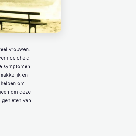
veel vrouwen,
 vermoeidheid
ze symptomen
makkelijk en
 helpen om
egieën om deze
t genieten van