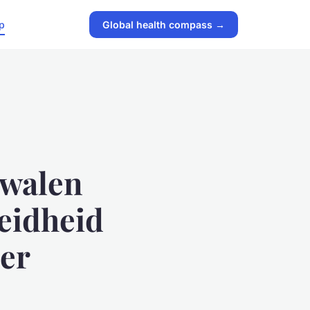
p
Global health compass →
kwalen
oeidheid
ier